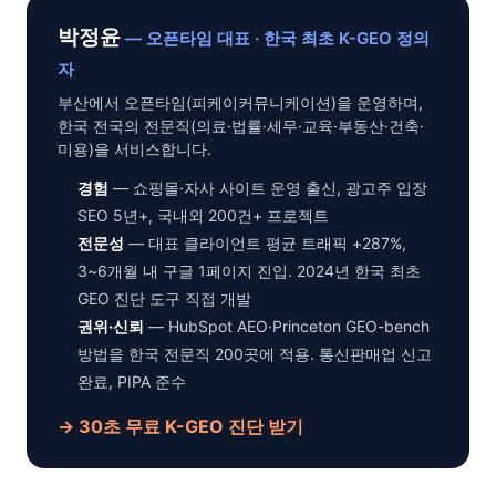
박정윤
— 오픈타임 대표 · 한국 최초 K-GEO 정의
자
부산에서 오픈타임(피케이커뮤니케이션)을 운영하며,
한국 전국의 전문직(의료·법률·세무·교육·부동산·건축·
미용)을 서비스합니다.
경험
— 쇼핑몰·자사 사이트 운영 출신, 광고주 입장
SEO 5년+, 국내외 200건+ 프로젝트
전문성
— 대표 클라이언트 평균 트래픽 +287%,
3~6개월 내 구글 1페이지 진입. 2024년 한국 최초
GEO 진단 도구 직접 개발
권위·신뢰
— HubSpot AEO·Princeton GEO-bench
방법을 한국 전문직 200곳에 적용. 통신판매업 신고
완료, PIPA 준수
→ 30초 무료 K-GEO 진단 받기