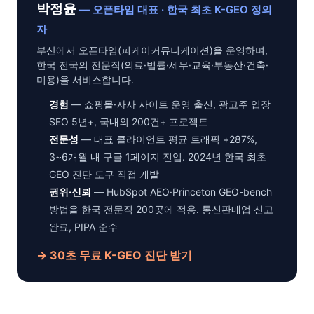
박정윤
— 오픈타임 대표 · 한국 최초 K-GEO 정의
자
부산에서 오픈타임(피케이커뮤니케이션)을 운영하며,
한국 전국의 전문직(의료·법률·세무·교육·부동산·건축·
미용)을 서비스합니다.
경험
— 쇼핑몰·자사 사이트 운영 출신, 광고주 입장
SEO 5년+, 국내외 200건+ 프로젝트
전문성
— 대표 클라이언트 평균 트래픽 +287%,
3~6개월 내 구글 1페이지 진입. 2024년 한국 최초
GEO 진단 도구 직접 개발
권위·신뢰
— HubSpot AEO·Princeton GEO-bench
방법을 한국 전문직 200곳에 적용. 통신판매업 신고
완료, PIPA 준수
→ 30초 무료 K-GEO 진단 받기