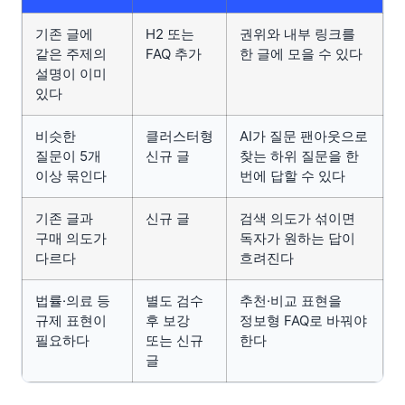
기존 글에
H2 또는
권위와 내부 링크를
같은 주제의
FAQ 추가
한 글에 모을 수 있다
설명이 이미
있다
비슷한
클러스터형
AI가 질문 팬아웃으로
질문이 5개
신규 글
찾는 하위 질문을 한
이상 묶인다
번에 답할 수 있다
기존 글과
신규 글
검색 의도가 섞이면
구매 의도가
독자가 원하는 답이
다르다
흐려진다
법률·의료 등
별도 검수
추천·비교 표현을
규제 표현이
후 보강
정보형 FAQ로 바꿔야
필요하다
또는 신규
한다
글