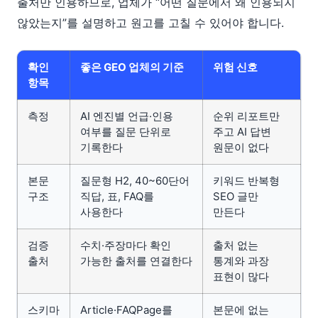
출처만 인용하므로, 업체가 “어떤 질문에서 왜 인용되지
않았는지”를 설명하고 원고를 고칠 수 있어야 합니다.
확인
좋은 GEO 업체의 기준
위험 신호
항목
측정
AI 엔진별 언급·인용
순위 리포트만
여부를 질문 단위로
주고 AI 답변
기록한다
원문이 없다
본문
질문형 H2, 40~60단어
키워드 반복형
구조
직답, 표, FAQ를
SEO 글만
사용한다
만든다
검증
수치·주장마다 확인
출처 없는
출처
가능한 출처를 연결한다
통계와 과장
표현이 많다
스키마
Article·FAQPage를
본문에 없는